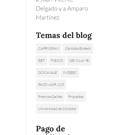
Delgado y a Amparo
Martínez
Temas del blog
CAPRIGRAN
Córdoba Biotech
EBT
FIBICO
GENXLAMB
GOCAVALE
IMDEEC
PAIDI-AGR-218
Premios Galileo
Proyectos
Universidad de Córdoba
Pago de