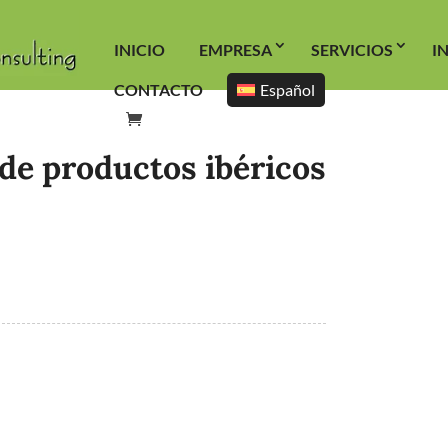
INICIO
EMPRESA
SERVICIOS
I
CONTACTO
Español
 de productos ibéricos