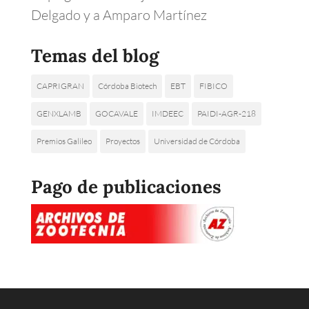
Delgado y a Amparo Martínez
Temas del blog
CAPRIGRAN
Córdoba Biotech
EBT
FIBICO
GENXLAMB
GOCAVALE
IMDEEC
PAIDI-AGR-218
Premios Galileo
Proyectos
Universidad de Córdoba
Pago de publicaciones