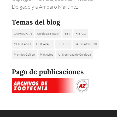
Delgado y a Amparo Martínez
Temas del blog
CAPRIGRAN
Córdoba Biotech
EBT
FIBICO
GENXLAMB
GOCAVALE
IMDEEC
PAIDI-AGR-218
Premios Galileo
Proyectos
Universidad de Córdoba
Pago de publicaciones