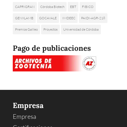
CAPRIGRAN
Córdoba Biotech
EBT
FIBICO
GENXLAMB
GOCAVALE
IMDEEC
PAIDI-AGR-218
Premios Galileo
Proyectos
Universidad de Córdoba
Pago de publicaciones
Empresa
Empresa