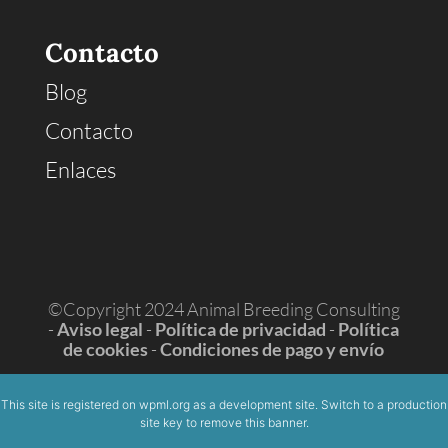
Contacto
Blog
Contacto
Enlaces
©Copyright 2024 Animal Breeding Consulting
-
Aviso legal
-
Política de privacidad
-
Política
de cookies
-
Condiciones de pago y envío
This site is registered on
wpml.org
as a development site. Switch to a production
site key to
remove this banner
.