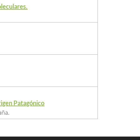
leculares.
.
origen Patagónico
aña.