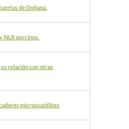
etuertas de Doñana.
 y NLR porcinos.
su relación con otras
cadores microssatélites