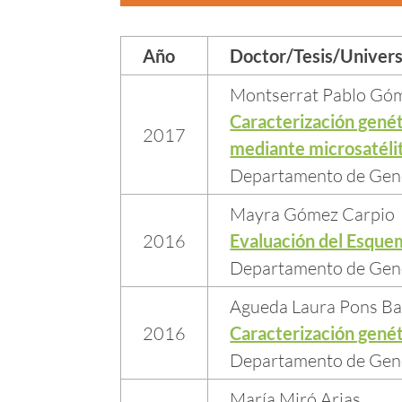
Año
Doctor/Tesis/Univer
Montserrat Pablo Gó
Caracterización genét
2017
mediante microsatéli
Departamento de Gené
Mayra Gómez Carpio
2016
Evaluación del Esque
Departamento de Gené
Agueda Laura Pons Ba
2016
Caracterización genéti
Departamento de Gené
María Miró Arias