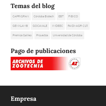
Temas del blog
CAPRIGRAN
Córdoba Biotech
EBT
FIBICO
GENXLAMB
GOCAVALE
IMDEEC
PAIDI-AGR-218
Premios Galileo
Proyectos
Universidad de Córdoba
Pago de publicaciones
Empresa