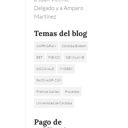
Delgado y a Amparo
Martínez
Temas del blog
CAPRIGRAN
Córdoba Biotech
EBT
FIBICO
GENXLAMB
GOCAVALE
IMDEEC
PAIDI-AGR-218
Premios Galileo
Proyectos
Universidad de Córdoba
Pago de