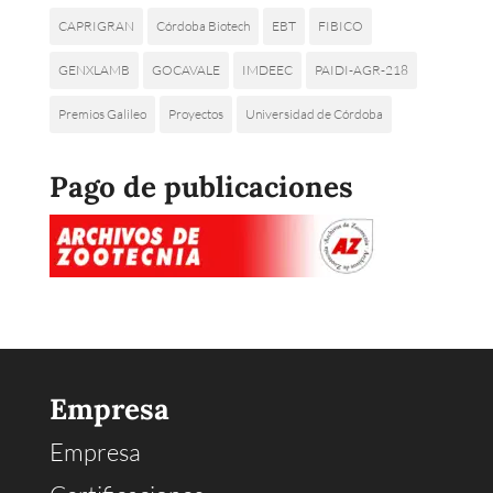
CAPRIGRAN
Córdoba Biotech
EBT
FIBICO
GENXLAMB
GOCAVALE
IMDEEC
PAIDI-AGR-218
Premios Galileo
Proyectos
Universidad de Córdoba
Pago de publicaciones
Empresa
Empresa