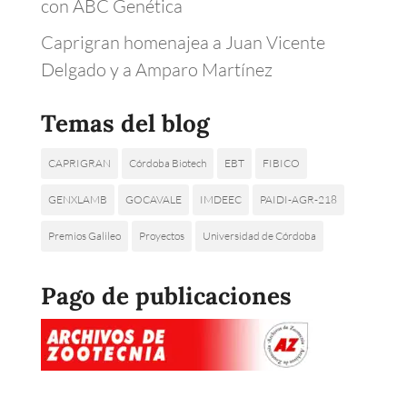
con ABC Genética
Caprigran homenajea a Juan Vicente
Delgado y a Amparo Martínez
Temas del blog
CAPRIGRAN
Córdoba Biotech
EBT
FIBICO
GENXLAMB
GOCAVALE
IMDEEC
PAIDI-AGR-218
Premios Galileo
Proyectos
Universidad de Córdoba
Pago de publicaciones