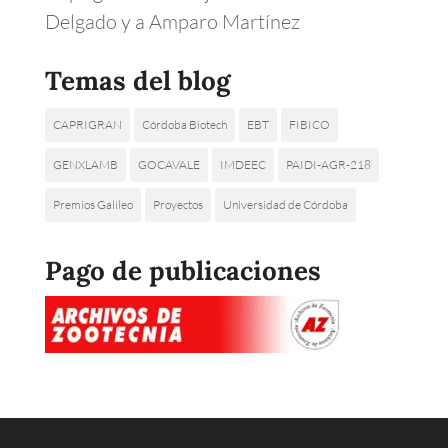
Delgado y a Amparo Martínez
Temas del blog
CAPRIGRAN
Córdoba Biotech
EBT
FIBICO
GENXLAMB
GOCAVALE
IMDEEC
PAIDI-AGR-218
Premios Galileo
Proyectos
Universidad de Córdoba
Pago de publicaciones