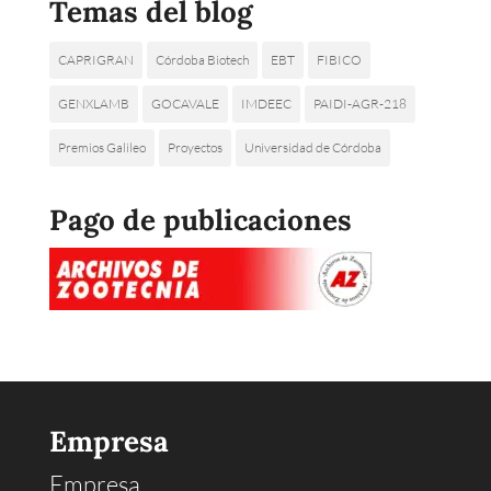
Temas del blog
CAPRIGRAN
Córdoba Biotech
EBT
FIBICO
GENXLAMB
GOCAVALE
IMDEEC
PAIDI-AGR-218
Premios Galileo
Proyectos
Universidad de Córdoba
Pago de publicaciones
Empresa
Empresa