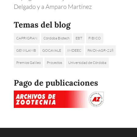
Delgado y a Amparo Martínez
Temas del blog
CAPRIGRAN
Córdoba Biotech
EBT
FIBICO
GENXLAMB
GOCAVALE
IMDEEC
PAIDI-AGR-218
Premios Galileo
Proyectos
Universidad de Córdoba
Pago de publicaciones