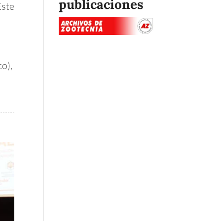
publicaciones
Este
o),