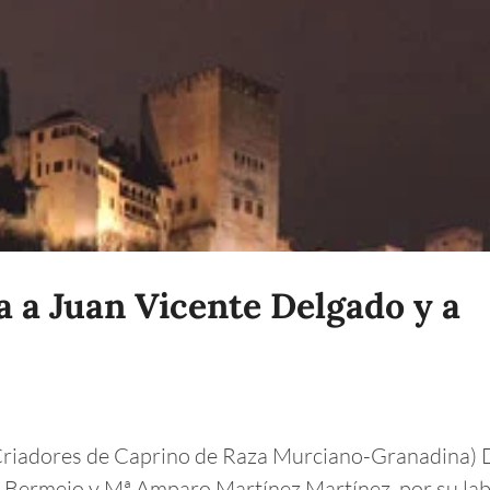
 a Juan Vicente Delgado y a
 Criadores de Caprino de Raza Murciano-Granadina) 
 Bermejo y Mª Amparo Martínez Martínez, por su la