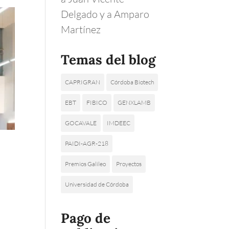
Delgado y a Amparo
Martínez
Temas del blog
CAPRIGRAN
Córdoba Biotech
EBT
FIBICO
GENXLAMB
GOCAVALE
IMDEEC
PAIDI-AGR-218
Premios Galileo
Proyectos
Universidad de Córdoba
d
Pago de