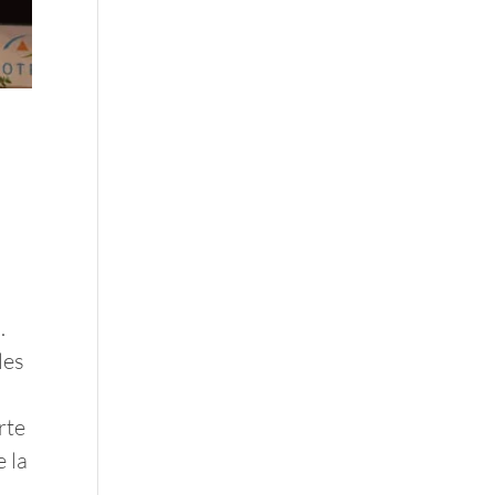
.
les
rte
e la
.