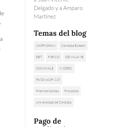
Delgado y a Amparo
 de
Martínez
,
Temas del blog
na
CAPRIGRAN
Córdoba Biotech
,
EBT
FIBICO
GENXLAMB
GOCAVALE
IMDEEC
PAIDI-AGR-218
Premios Galileo
Proyectos
Universidad de Córdoba
Pago de