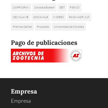
CAPRIGRAN
Córdoba Biotech
EBT
FIBICO
GENXLAMB
GOCAVALE
IMDEEC
PAIDI-AGR-218
Premios Galileo
Proyectos
Universidad de Córdoba
Pago de publicaciones
Empresa
Empresa