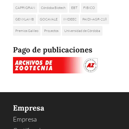
CAPRIGRAN
Córdoba Biotech
EBT
FIBICO
GENXLAMB
GOCAVALE
IMDEEC
PAIDI-AGR-218
Premios Galileo
Proyectos
Universidad de Córdoba
Pago de publicaciones
Empresa
Empresa