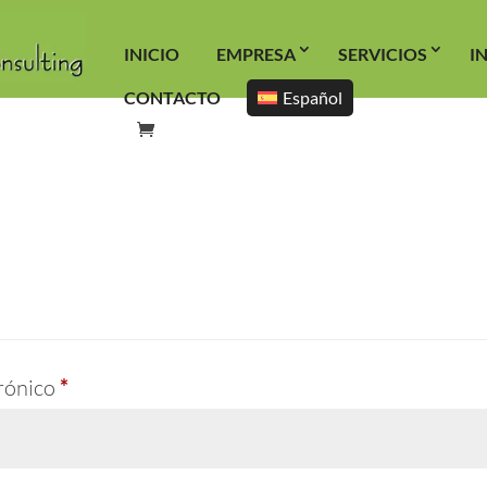
INICIO
EMPRESA
SERVICIOS
I
CONTACTO
Español
Obligatorio
trónico
*