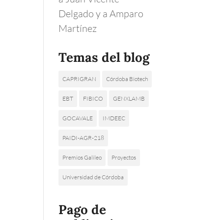
Delgado y a Amparo
Martínez
Temas del blog
CAPRIGRAN
Córdoba Biotech
EBT
FIBICO
GENXLAMB
GOCAVALE
IMDEEC
PAIDI-AGR-218
Premios Galileo
Proyectos
Universidad de Córdoba
Pago de