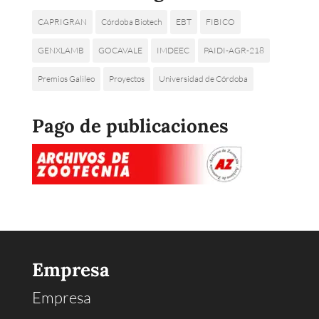
CAPRIGRAN
Córdoba Biotech
EBT
FIBICO
GENXLAMB
GOCAVALE
IMDEEC
PAIDI-AGR-218
Premios Galileo
Proyectos
Universidad de Córdoba
Pago de publicaciones
Empresa
Empresa