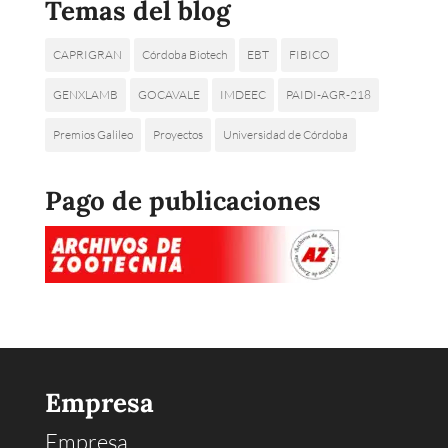
Temas del blog
CAPRIGRAN
Córdoba Biotech
EBT
FIBICO
GENXLAMB
GOCAVALE
IMDEEC
PAIDI-AGR-218
Premios Galileo
Proyectos
Universidad de Córdoba
Pago de publicaciones
Empresa
Empresa