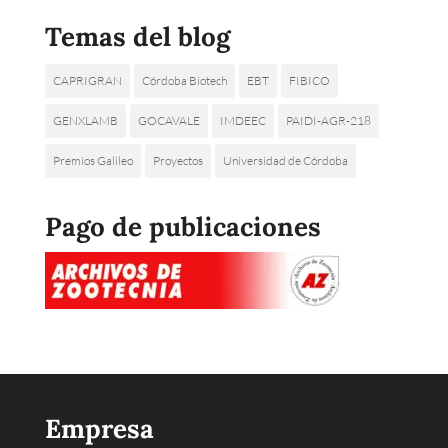
Temas del blog
CAPRIGRAN
Córdoba Biotech
EBT
FIBICO
GENXLAMB
GOCAVALE
IMDEEC
PAIDI-AGR-218
Premios Galileo
Proyectos
Universidad de Córdoba
Pago de publicaciones
Empresa