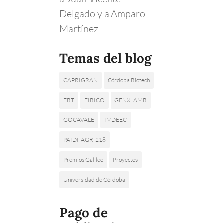
Delgado y a Amparo
Martínez
Temas del blog
CAPRIGRAN
Córdoba Biotech
EBT
FIBICO
GENXLAMB
GOCAVALE
IMDEEC
PAIDI-AGR-218
Premios Galileo
Proyectos
Universidad de Córdoba
Pago de