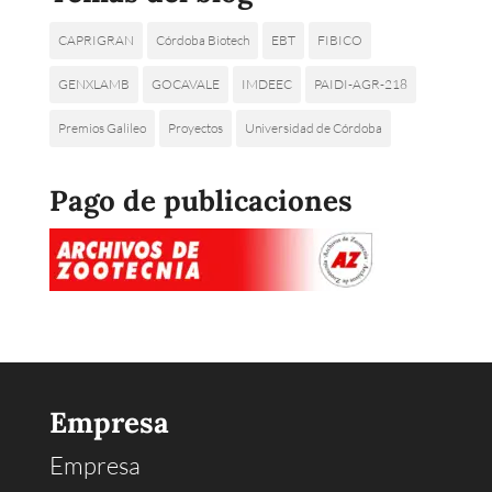
CAPRIGRAN
Córdoba Biotech
EBT
FIBICO
GENXLAMB
GOCAVALE
IMDEEC
PAIDI-AGR-218
Premios Galileo
Proyectos
Universidad de Córdoba
Pago de publicaciones
Empresa
Empresa