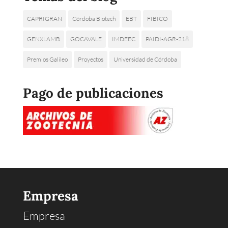
CAPRIGRAN
Córdoba Biotech
EBT
FIBICO
GENXLAMB
GOCAVALE
IMDEEC
PAIDI-AGR-218
Premios Galileo
Proyectos
Universidad de Córdoba
Pago de publicaciones
Empresa
Empresa