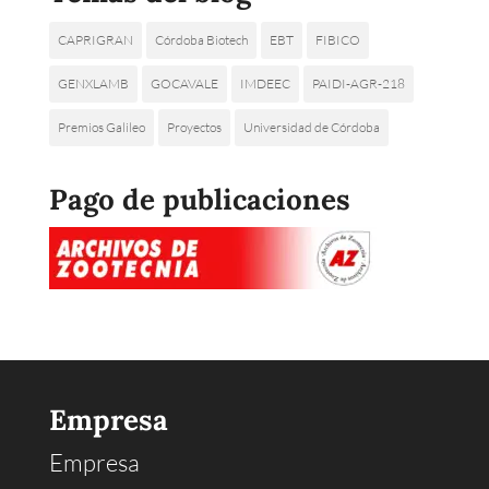
CAPRIGRAN
Córdoba Biotech
EBT
FIBICO
GENXLAMB
GOCAVALE
IMDEEC
PAIDI-AGR-218
Premios Galileo
Proyectos
Universidad de Córdoba
Pago de publicaciones
Empresa
Empresa