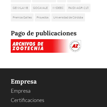
GENXLAMB
GOCAVALE
IMDEEC
PAIDI-AGR-218
Premios Galileo
Proyectos
Universidad de Córdoba
Pago de publicaciones
Empresa
Empresa
Certificaciones