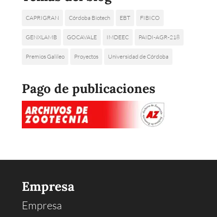
CAPRIGRAN
Córdoba Biotech
EBT
FIBICO
GENXLAMB
GOCAVALE
IMDEEC
PAIDI-AGR-218
Premios Galileo
Proyectos
Universidad de Córdoba
Pago de publicaciones
Empresa
Empresa