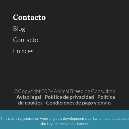
Contacto
Blog
Contacto
Enlaces
©Copyright 2024 Animal Breeding Consulting
-
Aviso legal
-
Política de privacidad
-
Política
de cookies
-
Condiciones de pago y envío
This site is registered on
wpml.org
as a development site. Switch to a production
site key to
remove this banner
.