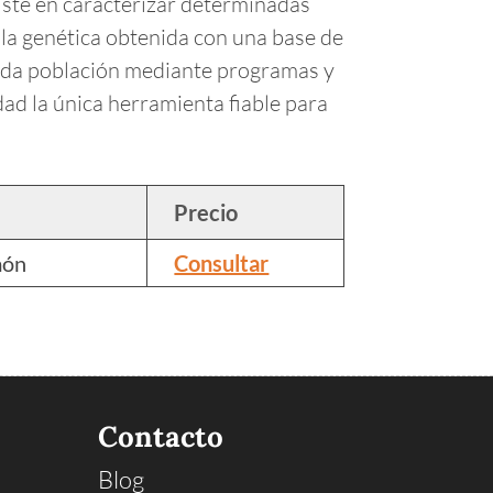
siste en caracterizar determinadas
la genética obtenida con una base de
inada población mediante programas y
ad la única herramienta fiable para
Precio
món
Consultar
Contacto
Blog