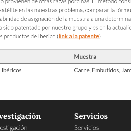
te o provienen de otras razas porcinas. El método con
satélite en las muestras problema, comparar la fórmu
obabilidad de asignación de la muestra a una determ
 sido patentado por nuestro grupo y es en la actualid
os productos de Iberico (
link a la patente
)
Muestra
 ibéricos
Carne, Embutidos, Ja
vestigación
Servicios
estigación
Servicios