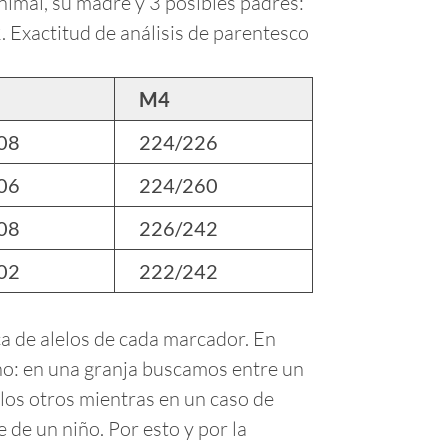
nimal, su madre y 3 posibles padres:
2.
Exactitud de análisis de parentesco
M4
08
224/226
06
224/260
08
226/242
02
222/242
ca de alelos de cada marcador. En
no: en una granja buscamos entre un
 los otros mientras en un caso de
de un niño. Por esto y por la