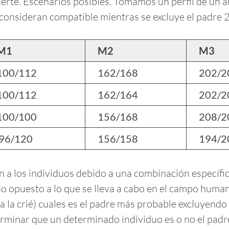
rte. Escenarios posibles. Tomamos un perfil de un a
e consideran compatible mientras se excluye el padre 
M1
M2
M3
100/112
162/168
202/2
100/112
162/164
202/2
100/100
156/168
208/2
96/120
156/158
194/2
n a los individuos debido a una combinación específi
do opuesto a lo que se lleva a cabo en el campo huma
a la crié) cuales es el padre más probable excluyendo
inar que un determinado individuo es o no el padre 