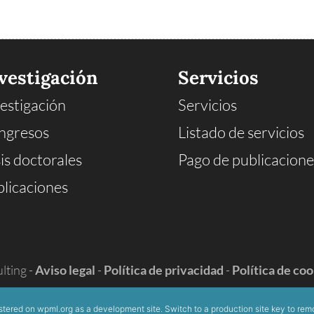
vestigación
Servicios
estigación
Servicios
ngresos
Listado de servicios
is doctorales
Pago de publicacione
licaciones
lting -
Aviso legal
-
Política de privacidad
-
Política de co
istered on
wpml.org
as a development site. Switch to a production site key to
remo