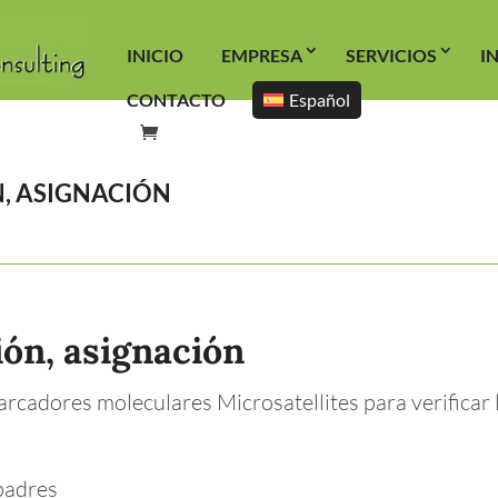
INICIO
EMPRESA
SERVICIOS
I
CONTACTO
Español
N, ASIGNACIÓN
ción, asignación
rcadores moleculares Microsatellites para verificar l
padres