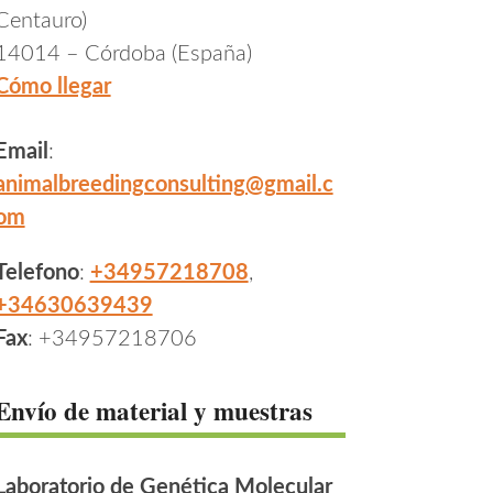
Centauro)
14014 – Córdoba (España)
Cómo llegar
Email
:
animalbreedingconsulting@gmail.c
om
Telefono
:
+34957218708
,
+34630639439
Fax
: +34957218706
Envío de material y muestras
Laboratorio de Genética Molecular