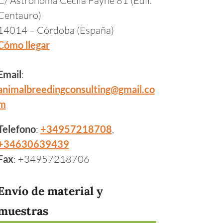
Centauro)
14014 – Córdoba (España)
Cómo llegar
Email
:
animalbreedingconsulting@gmail.co
m
Telefono
:
+34957218708
,
+34630639439
Fax
: +34957218706
Envío de material y
muestras