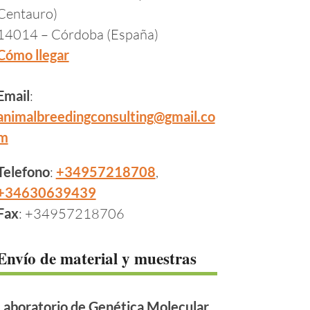
Centauro)
14014 – Córdoba (España)
Cómo llegar
Email
:
animalbreedingconsulting@gmail.co
m
Telefono
:
+34957218708
,
+34630639439
Fax
: +34957218706
Envío de material y muestras
Laboratorio de Genética Molecular