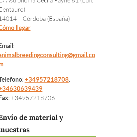
Centauro)
14014 – Córdoba (España)
Cómo llegar
Email
:
animalbreedingconsulting@gmail.co
m
Telefono
:
+34957218708
,
+34630639439
Fax
: +34957218706
Envío de material y
muestras