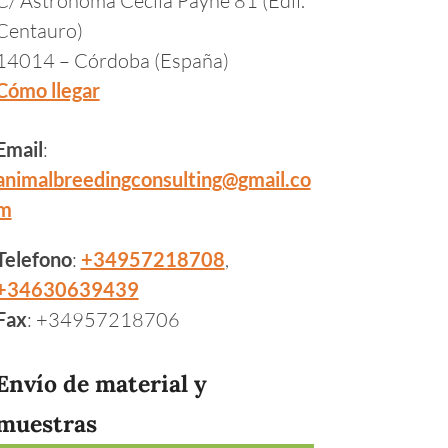
Centauro)
14014 – Córdoba (España)
Cómo llegar
Email
:
animalbreedingconsulting@gmail.co
m
Telefono
:
+34957218708
,
+34630639439
Fax
: +34957218706
Envío de material y
muestras